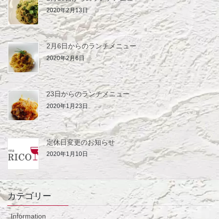
2020年2月13日
2月6日からのランチメニュー
2020年2月6日
23日からのランチメニュー
2020年1月23日
定休日変更のお知らせ
2020年1月10日
カテゴリー
Information